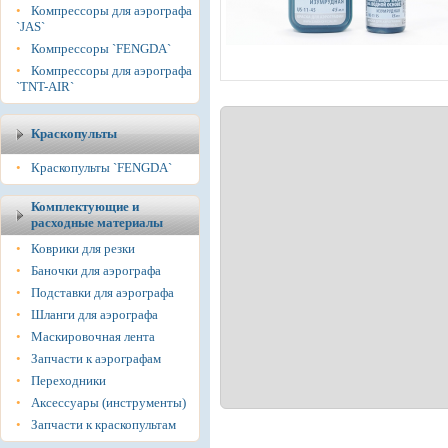
•
Компрессоры для аэрографа
`JAS`
•
Компрессоры `FENGDA`
•
Компрессоры для аэрографа
`TNT-AIR`
Краскопульты
•
Краскопульты `FENGDA`
Комплектующие и
расходные материалы
•
Коврики для резки
•
Баночки для аэрографа
•
Подставки для аэрографа
•
Шланги для аэрографа
•
Маскировочная лента
•
Запчасти к аэрографам
•
Переходники
•
Аксессуары (инструменты)
•
Запчасти к краскопультам