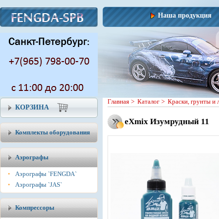
Наша продукция
Главная
>
Каталог
>
Краски, грунты и 
КОРЗИНА
eXmix Изумрудный 11
Комплекты оборудования
Аэрографы
•
Аэрографы `FENGDA`
•
Аэрографы `JAS`
Компрессоры