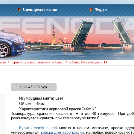
Спецпредложения
Форум
лаки
>
Краски универсальные `eXmix`
>
eXmix Изумрудный 11
450.00 руб.
Цена
Изумрудный (мята) цвет
Объем - 45мл.
Характеристики акриловой краски ”eXmix”
Температура хранения краски от + 5 до 40 градусов. При доб
рекомендуется хранить при температуре ниже 0.
Купить exmix в спб
можно в нашем магазине, краска ид
универсальная
краска для аэрографии
, на любых поверхностях ( 