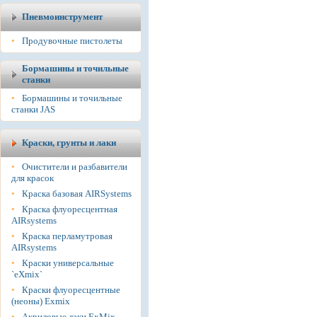
Пневмоинструмент
•
Продувочные пистолеты
Бормашины и точильные
станки
•
Бормашины и точильные
станки JAS
Краски, грунты и лаки
•
Очистители и разбавители
для красок
•
Краска базовая AIRSystems
•
Краска флуоресцентная
AIRsystems
•
Краска перламутровая
AIRsystems
•
Краски универсальные
`eXmix`
•
Краски флуоресцентные
(неоны) Exmix
•
Акриловые лаки ExMix